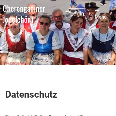
Oberengadiner
Login
Jodelchörli
Menü
Datenschutz