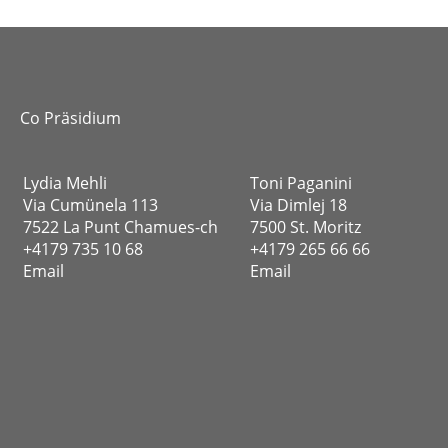
Co Präsidium
Lydia Mehli
Toni Paganini
Via Cumünela 113
Via Dimlej 18
7522 La Punt Chamues-ch
7500 St. Moritz
+4179 735 10 68
+4179 265 66 66
Email
Email