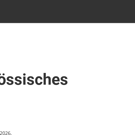
össisches
.2026.