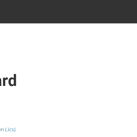
ard
 (.ics)