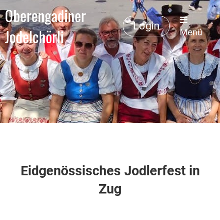
Oberengadiner
Login
Jodelchörli
Menü
Eidgenössisches Jodlerfest in
Zug